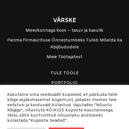
VÄRSKE
Meeskonnaga koos – tasuv ja kasulik
Parima Firmaürituse Õnnestumiseks Tuleb Mõelda Ka
Abijõududele
Meie Töötajatest
TULE TÖÖLE
PORTFOLIO
PRIVAATSUSPOLIITIKA
Kasutame oma veebisaidil küpsiseid, et pakkuda teile
kõige asjakohasemat kogemust, pidades meeles teie
FACEBOOK
eelistusi ja korduvaid külastusi. Vajutades "Nõustu
Kõigiga”, nõustute KÕIKIDE küpsiste kasutamisega.
Siiski, võite kontrollitud nõusoleku andmiseks
©2022 MEESKOND
külastada "Küpsiste Seaded"..
+3725102162 • info@meeskond.ee