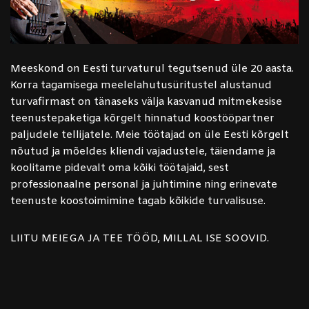
Meeskond on Eesti turvaturul tegutsenud üle 20 aasta.
Korra tagamisega meelelahutusüritustel alustanud
turvafirmast on tänaseks välja kasvanud mitmekesise
teenustepaketiga kõrgelt hinnatud koostööpartner
paljudele tellijatele. Meie töötajad on üle Eesti kõrgelt
nõutud ja mõeldes kliendi vajadustele, täiendame ja
koolitame pidevalt oma kõiki töötajaid, sest
professionaalne personal ja juhtimine ning erinevate
teenuste koostoimimine tagab kõikide turvalisuse.
LIITU MEIEGA JA TEE TÖÖD, MILLAL ISE SOOVID.