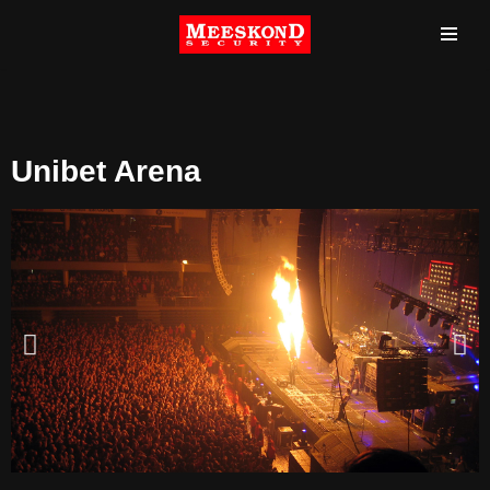
Mine
sisu
juurde
Unibet Arena