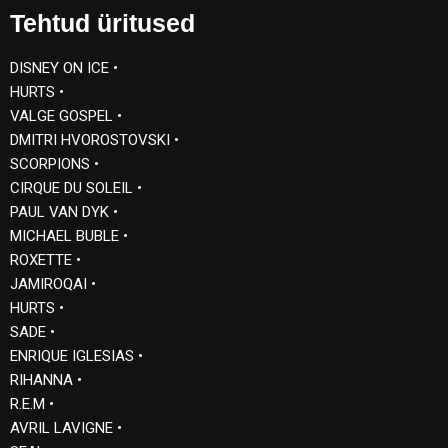
Tehtud üritused
DISNEY ON ICE •
HURTS •
VALGE GOSPEL •
DMITRI HVOROSTOVSKI •
SCORPIONS •
CIRQUE DU SOLEIL •
PAUL VAN DYK •
MICHAEL BUBLE •
ROXETTE •
JAMIROQAI •
HURTS •
SADE •
ENRIQUE IGLESIAS •
RIHANNA •
R.E.M •
AVRIL LAVIGNE •