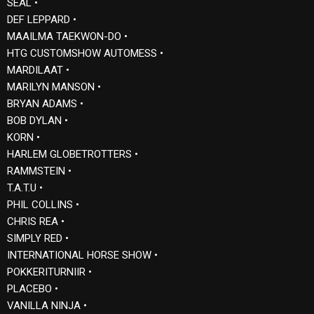
SEAL •
DEF LEPPARD •
MAAILMA TAEKWON-DO •
HTG CUSTOMSHOW AUTOMESS •
MARDILAAT •
MARILYN MANSON •
BRYAN ADAMS •
BOB DYLAN •
KORN •
HARLEM GLOBETROTTERS •
RAMMSTEIN •
T.A.T.U •
PHIL COLLINS •
CHRIS REA •
SIMPLY RED •
INTERNATIONAL HORSE SHOW •
POKKERITURNIIR •
PLACEBO •
VANILLA NINJA •