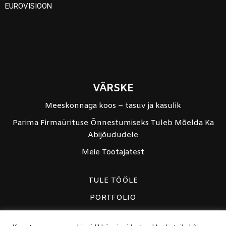
EUROVISIOON
VÄRSKE
Meeskonnaga koos – tasuv ja kasulik
Parima Firmaürituse Õnnestumiseks Tuleb Mõelda Ka
Abijõududele
Meie Töötajatest
TULE TÖÖLE
PORTFOLIO
PRIVAATSUSPOLIITIKA